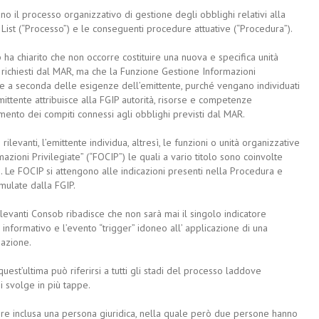
ano il processo organizzativo di gestione degli obblighi relativi alla
r List (“Processo”) e le conseguenti procedure attuative (“Procedura”).
b ha chiarito che non occorre costituire una nuova e specifica unità
i richiesti dal MAR, ma che la Funzione Gestione Informazioni
nte a seconda delle esigenze dell’emittente, purché vengano individuati
mittente attribuisce alla FGIP autorità, risorse e competenze
mento dei compiti connessi agli obblighi previsti dal MAR.
 rilevanti, l’emittente individua, altresì, le funzioni o unità organizzative
ioni Privilegiate” (“FOCIP”) le quali a vario titolo sono coinvolte
te. Le FOCIP si attengono alle indicazioni presenti nella Procedura e
rmulate dalla FGIP.
ilevanti Consob ribadisce che non sarà mai il singolo indicatore
 informativo e l’evento “trigger” idoneo all’ applicazione di una
mazione.
e quest’ultima può riferirsi a tutti gli stadi del processo laddove
 svolge in più tappe.
sere inclusa una persona giuridica, nella quale però due persone hanno