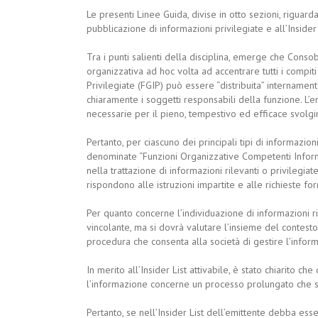
Le presenti Linee Guida, divise in otto sezioni, riguard
pubblicazione di informazioni privilegiate e all’Inside
Tra i punti salienti della disciplina, emerge che Conso
organizzativa ad hoc volta ad accentrare tutti i compit
Privilegiate (FGIP) può essere “distribuita” intername
chiaramente i soggetti responsabili della funzione. L’e
necessarie per il pieno, tempestivo ed efficace svolgi
Pertanto, per ciascuno dei principali tipi di informazioni
denominate “Funzioni Organizzative Competenti Informaz
nella trattazione di informazioni rilevanti o privilegia
rispondono alle istruzioni impartite e alle richieste fo
Per quanto concerne l’individuazione di informazioni r
vincolante, ma si dovrà valutare l’insieme del contesto
procedura che consenta alla società di gestire l’infor
In merito all’Insider List attivabile, è stato chiarito ch
l’informazione concerne un processo prolungato che si
Pertanto, se nell’Insider List dell’emittente debba es