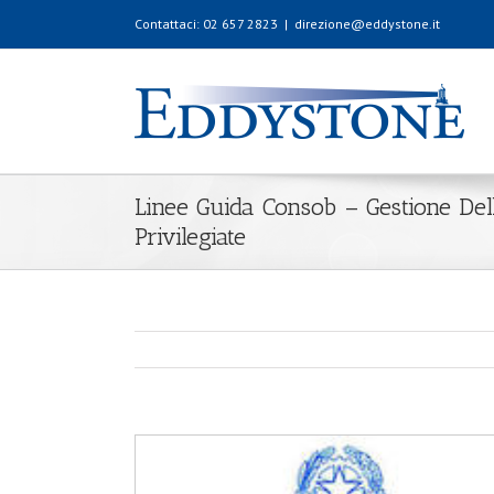
Contattaci: 02 657 2823
|
direzione@eddystone.it
Linee Guida Consob – Gestione Del
Privilegiate