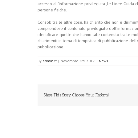
accesso all’informazione privilegiata ,le Linee Guida c
persone fisiche.
Consob tra le altre cose, ha chiarito che non è dirime
comprendere il contenuto privilegiato dell’informazion
identificare quelle che hanno tale contenuto tra le molt
chiarimenti in tema di tempistica di pubblicazione delle 
pubblicazione.
By
admin2f
|
Novembre 3rd, 2017
|
News
|
Share This Story, Choose Your Platform!