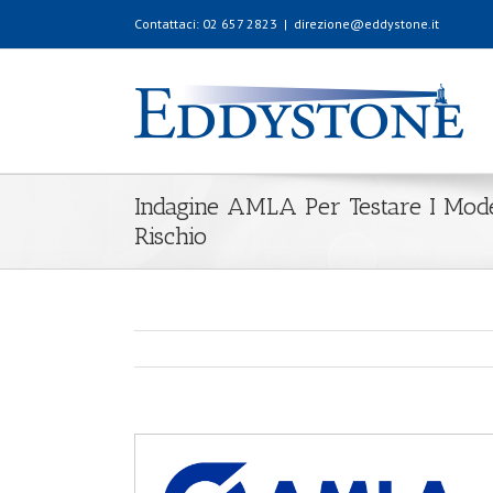
Contattaci: 02 657 2823
|
direzione@eddystone.it
Indagine AMLA Per Testare I Model
Rischio