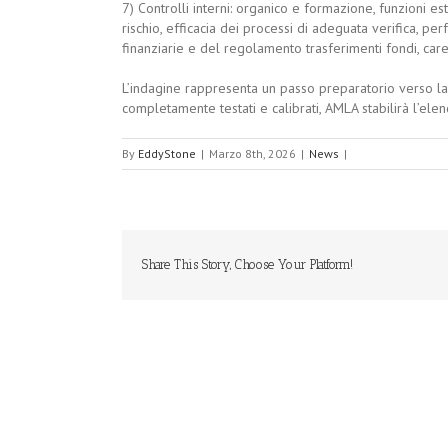
7) Controlli interni: organico e formazione, funzioni este
rischio, efficacia dei processi di adeguata verifica, p
finanziarie e del regolamento trasferimenti fondi, care
L’indagine rappresenta un passo preparatorio verso la 
completamente testati e calibrati, AMLA stabilirà l’elen
By
EddyStone
|
Marzo 8th, 2026
|
News
|
Share This Story, Choose Your Platform!