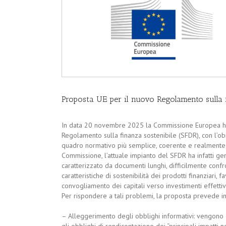
Proposta UE per il nuovo Regolamento sulla 
In data 20 novembre 2025 la Commissione Europea ha 
Regolamento sulla finanza sostenibile (SFDR), con l’obie
quadro normativo più semplice, coerente e realmente util
Commissione, l’attuale impianto del SFDR ha infatti g
caratterizzato da documenti lunghi, difficilmente conf
caratteristiche di sostenibilità dei prodotti finanziari
convogliamento dei capitali verso investimenti effettiv
Per rispondere a tali problemi, la proposta prevede inter
– Alleggerimento degli obblighi informativi: vengono e
gli obblighi di rendicontazione dei “principali impatti nega