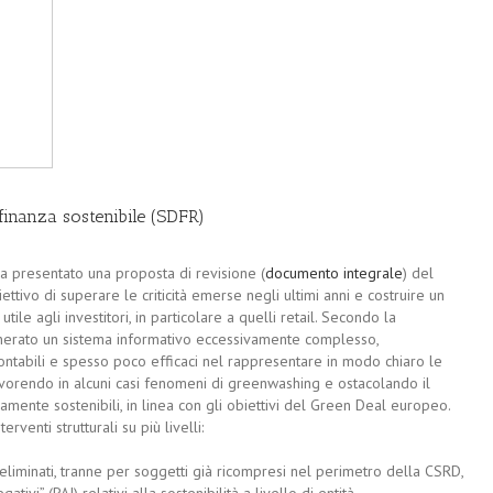
finanza sostenibile (SDFR)
presentato una proposta di revisione (
documento integrale
) del
ttivo di superare le criticità emerse negli ultimi anni e costruire un
e agli investitori, in particolare a quelli retail. Secondo la
enerato un sistema informativo eccessivamente complesso,
rontabili e spesso poco efficaci nel rappresentare in modo chiaro le
, favorendo in alcuni casi fenomeni di greenwashing e ostacolando il
amente sostenibili, in linea con gli obiettivi del Green Deal europeo.
venti strutturali su più livelli:
liminati, tranne per soggetti già ricompresi nel perimetro della CSRD,
tivi” (PAI) relativi alla sostenibilità a livello di entità.