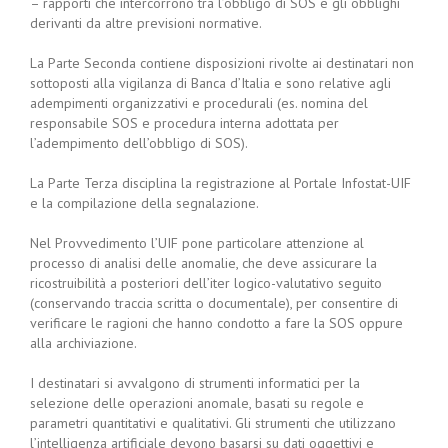
– rapporti che intercorrono tra l’obbligo di SOS e gli obblighi
derivanti da altre previsioni normative.
La Parte Seconda contiene disposizioni rivolte ai destinatari non
sottoposti alla vigilanza di Banca d’Italia e sono relative agli
adempimenti organizzativi e procedurali (es. nomina del
responsabile SOS e procedura interna adottata per
l’adempimento dell’obbligo di SOS).
La Parte Terza disciplina la registrazione al Portale Infostat-UIF
e la compilazione della segnalazione.
Nel Provvedimento l’UIF pone particolare attenzione al
processo di analisi delle anomalie, che deve assicurare la
ricostruibilità a posteriori dell’iter logico-valutativo seguito
(conservando traccia scritta o documentale), per consentire di
verificare le ragioni che hanno condotto a fare la SOS oppure
alla archiviazione.
I destinatari si avvalgono di strumenti informatici per la
selezione delle operazioni anomale, basati su regole e
parametri quantitativi e qualitativi. Gli strumenti che utilizzano
l’intelligenza artificiale devono basarsi su dati oggettivi e