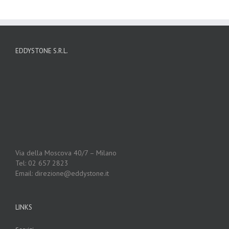
EDDYSTONE S.R.L.
Via della Moscova 40/7 – Milano
Tel: 02 657 2823
Email: direzione@eddystone.it
LINKS