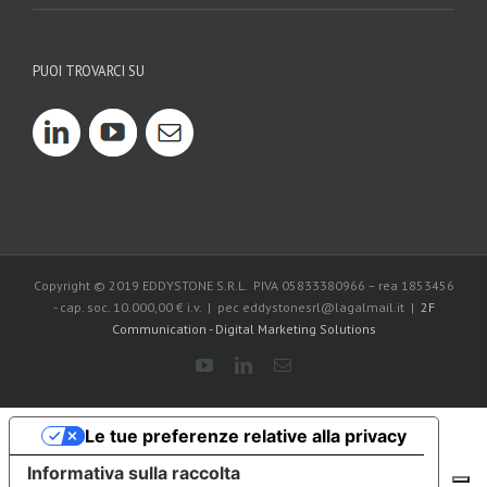
PUOI TROVARCI SU
Copyright © 2019 EDDYSTONE S.R.L. PIVA 05833380966 – rea 1853456
- cap. soc. 10.000,00 € i.v. | pec eddystonesrl@lagalmail.it |
2F
Communication - Digital Marketing Solutions
Le tue preferenze relative alla privacy
Informativa sulla raccolta