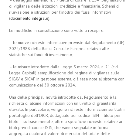
– dell’aggiornamento n. 77 della Circolare n. 154 “Segnalazioni
di vigilanza delle istituzioni creditizie e finanziarie. Schemi di
rilevazione e istruzioni per l’inoltro dei flussi informativi
(
documento integrale
).
Le modifiche in consultazione sono volte a recepire:
– le nuove richieste informative previste dal Regolamento (UE)
2024/1988 della Banca Centrale Europea relativo alle
statistiche sui fondi di investimento;
– le misure introdotte dalla Legge 5 marzo 2024, n. 21 (c.d.
Legge Capitali) semplificazione del regime di vigilanza sulle
SICAV e SICAF in gestione esterna, già rese note al sistema con
comunicazione del 30 ottobre 2024.
Una delle principali novità introdotte dal Regolamento è la
richiesta di alcune informazioni con un livello di granularità
elevato. In particolare, vengono richieste informazioni sui titoli in
portafoglio dell’OICR, dettagliate per codice ISIN – titolo per
titolo – su base mensile, oltre a specifiche richieste relative ai
titoli privi di codice ISIN, che vanno segnalate in forma
aggregata qualora il valore di mercato del totale delle