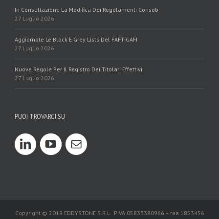
In Consultazione La Modifica Dei Regolamenti Consob
27 Luglio 2026
Aggiornate Le Black E Grey Lists Del FAFT-GAFI
27 Luglio 2026
Nuove Regole Per Il Registro Dei Titolari Effettivi
27 Luglio 2026
PUOI TROVARCI SU
Copyright © 2019 EDDYSTONE S.R.L. PIVA 05833380966 – rea 1853456