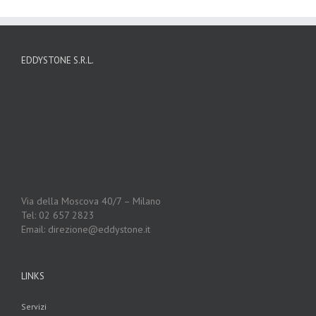
EDDYSTONE S.R.L.
Via della Moscova 40/7 – Milano
Tel: 02 657 2823
Email: direzione@eddystone.it
LINKS
Servizi