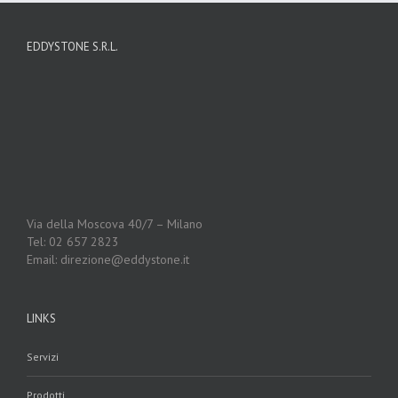
EDDYSTONE S.R.L.
Via della Moscova 40/7 – Milano
Tel: 02 657 2823
Email: direzione@eddystone.it
LINKS
Servizi
Prodotti