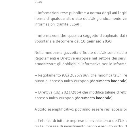
alle:
– informazioni rese pubbliche a norma degli atti legisl
norma di qualsiasi altro atto dell’UE giuridicamente v
informazioni tramite l’ESAP;
– informazioni che qualsiasi soggetto disciplinato dal
volontaria a decorrere dal
10 gennaio 2030
.
Nella medesima gazzetta ufficiale dell’UE sono stati p
Regolamenti e Direttive europee nel settore dei servizi f
armonizzare gli obblighi di informativa per le informaz
– Regolamento (UE) 2023/2869 che modifica taluni reg
punto di accesso unico europeo (
documento integrale
– Direttiva (UE) 2023/2864 che modifica talune diretti
accesso unico europeo (
documento integrale
).
A titolo esemplificativo, potranno essere resi accessib
– l’elenco di tutte le imprese di investimento dell’UE
cui le imprese di investimento hanno eseguito ordini di 