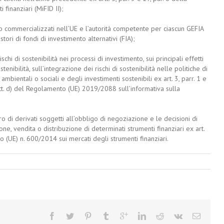
 finanziari (MiFID II);
e/o commercializzati nell’UE e l’autorità competente per ciascun GEFIA
stori di fondi di investimento alternativi (FIA);
schi di sostenibilità nei processi di investimento, sui principali effetti
tenibilità, sull’integrazione dei rischi di sostenibilità nelle politiche di
bientali o sociali e degli investimenti sostenibili ex art. 3, parr. 1 e
 1, lett. d) del Regolamento (UE) 2019/2088 sull’informativa sulla
stro di derivati soggetti all’obbligo di negoziazione e le decisioni di
ne, vendita o distribuzione di determinati strumenti finanziari ex art.
nto (UE) n. 600/2014 sui mercati degli strumenti finanziari.