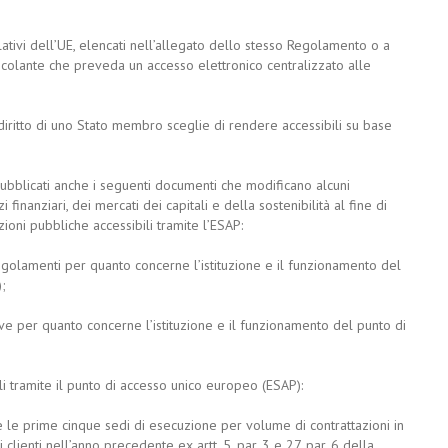
ativi dell’UE, elencati nell’allegato dello stesso Regolamento o a
incolante che preveda un accesso elettronico centralizzato alle
 diritto di uno Stato membro sceglie di rendere accessibili su base
ubblicati anche i seguenti documenti che modificano alcuni
inanziari, dei mercati dei capitali e della sostenibilità al fine di
ioni pubbliche accessibili tramite l’ESAP:
olamenti per quanto concerne l’istituzione e il funzionamento del
);
ve per quanto concerne l’istituzione e il funzionamento del punto di
ili tramite il punto di accesso unico europeo (ESAP):
 e le prime cinque sedi di esecuzione per volume di contrattazioni in
clienti nell’anno precedente ex artt. 5, par. 3 e 27, par. 6 della