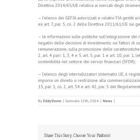
Direttiva 2014/65/UE relativa ai mercati degli strumenti
– l’elenco dei GEFIA autorizzati e relativi FIA gestiti 
ex art. 7, par. 5, co. 2 della Direttiva 2011/61/UE sui ge
– le informazioni sulle politiche sull’integrazione dei ri
negativi delle decisioni di investimento sui fattori di sos
remunerazione, sulla promozione delle caratteristiche am
2, art. 4 parr. 1, 3, 4 e 5, art. 5, par. 1 e art. 10, par.
sostenibilità nel settore dei servizi finanziari (SFDR);
– l’elenco degli internalizzatori sistematici UE, il regi
imporre un divieto o restrizione alla commercializzazio
15, par. 1, co. 2, art. 34 e art. 42, par. 5 del Regolame
By
EddyStone
|
Gennaio 11th, 2024
|
News
|
Share This Story, Choose Your Platform!