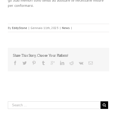
gli Stati membri sono tenuti ad adottare le necessarie misure
per conformarsi.
By
EddyStone
|
Gennaio 11th, 2023
|
News
|
Share This Story, Choose Your Platform!