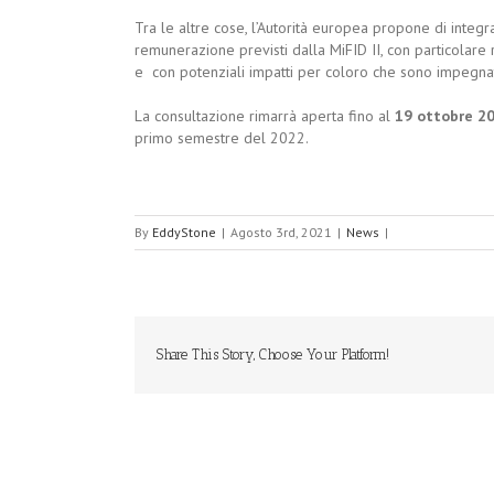
Tra le altre cose, l’Autorità europea propone di integr
remunerazione previsti dalla MiFID II, con particolare r
e con potenziali impatti per coloro che sono impegnati
La consultazione rimarrà aperta fino al
19 ottobre 2
primo semestre del 2022.
By
EddyStone
|
Agosto 3rd, 2021
|
News
|
Share This Story, Choose Your Platform!