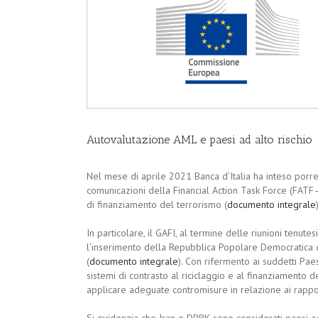
Autovalutazione AML e paesi ad alto rischio
Nel mese di aprile 2021 Banca d’Italia ha inteso porre l
comunicazioni della Financial Action Task Force (FATF—G
di finanziamento del terrorismo (
documento integrale
In particolare, il GAFI, al termine delle riunioni ten
l’inserimento della Repubblica Popolare Democratica di
(
documento integrale
). Con rifermento ai suddetti Pa
sistemi di contrasto al riciclaggio e al finanziamento d
applicare adeguate contromisure in relazione ai rapport
Si evidenzia che Iran e DPRK sono considerati paesi ad 