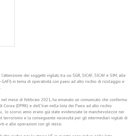
’attenzione dei soggetti vigilati, tra cui SGR, SICAF, SICAV e SIM, alle
AFI) in tema di operatività con paesi ad alto rischio di riciclaggio e
).
utesi nel mese di febbraio 2021, ha emanato un comunicato che conferma
 Corea (DPRK) e dell’Iran nella lista dei Paesi ad alto rischio
esi, lo scorso anno erano già state evidenziate le manchevolezze nei
el terrorismo e la conseguente necessità per gli intermediari vigilati di
i e alle operazioni con gli stessi.
alto rischio per la stessa UE in quanto sono inclusi nella lista