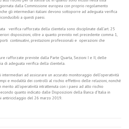
 aggiornata dalla Commissione europea con proprio regolamento
nche gli intermediari italiani devono sottoporre ad adeguata verifica
conducibili a questi paesi.
verifica rafforzata della clientela sono disciplinate dall’art. 25
teriori disposizioni, oltre a quanto previsto nel precedente comma 1,
porti continuativi, prestazioni professionali e operazioni che
re rafforzate previste dalla Parte Quarta, Sezioni I e II, delle
ia di adeguata verifica della clientela.
li intermediari ad assicurare un accurato monitoraggio dell’operatività
pi e modalità dei controlli al rischio effettivo delle relazioni, nonché
 merito all’operatività intrattenuta con i paesi ad alto rischio
secondo quanto indicato dalle Disposizioni della Banca d’Italia in
ni antiriciclaggio del 26 marzo 2019.