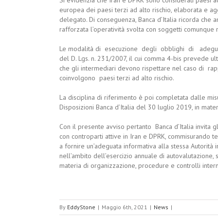
europea dei paesi terzi ad alto rischio, elaborata e
delegato. Di conseguenza, Banca d’Italia ricorda che a
rafforzata l’operatività svolta con soggetti comunque ri
Le modalità di esecuzione degli obblighi di adeguata 
del D. Lgs. n. 231/2007, il cui comma 4-bis prevede ul
che gli intermediari devono rispettare nel caso di rap
coinvolgono paesi terzi ad alto rischio.
La disciplina di riferimento è poi completata dalle misu
Disposizioni Banca d’Italia del 30 luglio 2019, in mater
Con il presente avviso pertanto Banca d’Italia invita g
con controparti attive in Iran e DPRK, commisurando tem
a fornire un’adeguata informativa alla stessa Autorità in
nell’ambito dell’esercizio annuale di autovalutazione, 
materia di organizzazione, procedure e controlli inter
By
EddyStone
|
Maggio 6th, 2021
|
News
|