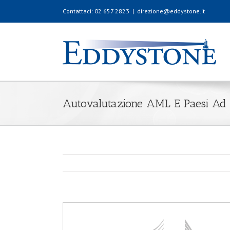
Contattaci: 02 657 2823
|
direzione@eddystone.it
Autovalutazione AML E Paesi Ad A