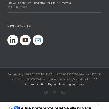
Nuove Regole Per Il Registro Dei Titolari Effettivi
27 Luglio 2026
PUOI TROVARCI SU
Copyright © 2019 EDDYSTONE S.R.L. PIVA 05833380966 – rea 1853456
- cap. soc. 10.000,00 € i.v. | pec eddystonesrl@lagalmail.it |
2F
Communication - Digital Marketing Solutions
Le tue preferenze relative alla privacy