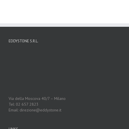
EDDYSTONE S.R.L.
Via della Moscova 40/7 – Milano
Tel: 02 657 2823
Email: direzione@eddystone.it