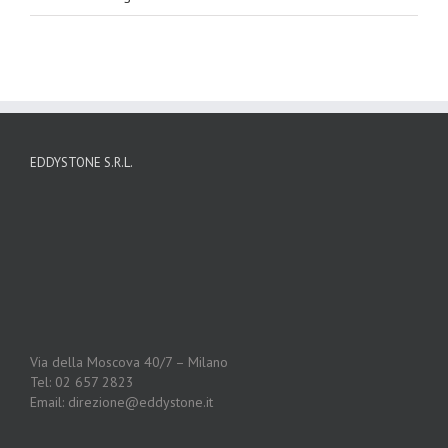
EDDYSTONE S.R.L.
Via della Moscova 40/7 – Milano
Tel: 02 657 2823
Email: direzione@eddystone.it