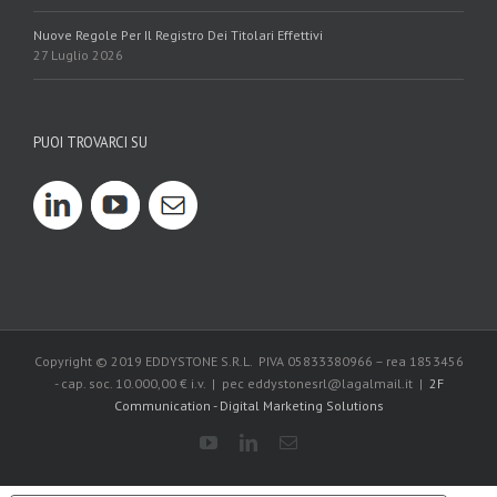
Nuove Regole Per Il Registro Dei Titolari Effettivi
27 Luglio 2026
PUOI TROVARCI SU
Copyright © 2019 EDDYSTONE S.R.L. PIVA 05833380966 – rea 1853456
- cap. soc. 10.000,00 € i.v. | pec eddystonesrl@lagalmail.it |
2F
Communication - Digital Marketing Solutions