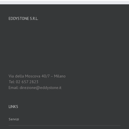
EDDYSTONE S.R.L.
Via della Moscova 40/7 – Milano
Tel: 02 657 2823
Email: direzione@eddystone.it
LINKS
Servizi