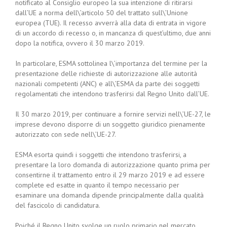
notificato al Consiglio europeo la sua intenzione di ritirarsi
dall’UE a norma dell\’articolo 50 del trattato sull\’Unione
europea (TUE). Il recesso avverrà alla data di entrata in vigore
di un accordo di recesso o, in mancanza di quest’ultimo, due anni
dopo la notifica, ovvero il 30 marzo 2019.
In particolare, ESMA sottolinea l\’importanza del termine per la
presentazione delle richieste di autorizzazione alle autorità
nazionali competenti (ANC) e all\’ESMA da parte dei soggetti
regolamentati che intendono trasferirsi dal Regno Unito dall’UE.
Il 30 marzo 2019, per continuare a fornire servizi nell\’UE-27, le
imprese devono disporre di un soggetto giuridico pienamente
autorizzato con sede nell\’UE-27.
ESMA esorta quindi i soggetti che intendono trasferirsi, a
presentare la loro domanda di autorizzazione quanto prima per
consentirne il trattamento entro il 29 marzo 2019 e ad essere
complete ed esatte in quanto il tempo necessario per
esaminare una domanda dipende principalmente dalla qualità
del fascicolo di candidatura.
Poiché il Regno Unito svolge un ruolo primario nel mercato