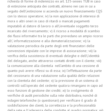
richiesta di forme di indennizzo ex art. 125-sexies TUB in caso
di estinzione anticipata dei contratti, almeno nei casi in cui a
seguito dell\’estinzione si accenda un nuovo finanziamento CQS
con lo stesso operatore; iv) la non applicazione di interessi di
mora o altri oneri in caso di ritardi o mancati pagamenti
imputabili al datore di lavoro o all\’eventuale soggetto terzo
incaricato del riversamento; v) il ricorso a modalità di scambio
dei flussi informativi tra le parti che prevedano un ampio ricorso
all\’ informatizzazione e alla dematerializzazione; vi) la
valutazione periodica da parte degli enti finanziatori delle
convenzioni stipulate con le imprese di assicurazione; vii) la
verifica della sussistenza di eventuali deleghe e dell\’identità
del delegato, anche attraverso contatti diretti con il cliente; viii)
la comunicazione alla clientela nell’ambito di una cessione di
quanto può avere riflessi su di essa; ix) l’effettuazione da parte
del cessionario di una valutazione sulla qualità delle relazioni
con la clientela del cedente; x) la previsione di un sistema di
controlli sull’operato del cedente qualora rimangano in capo ad
esso funzioni di gestione dei crediti; xi) lo svolgimento di
verifiche di audit periodiche sulla rete distributiva, nonché di
indagini telefoniche (o questionari) per verificare il grado di
soddisfazione dei clienti, la correttezza e la professionalità
della rete e l\’aderenza delle condotte al quadro normativa; xii)