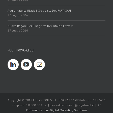
Aggiornate Le Black E Grey Lists Del FAFT-GAFI
27 Luglio 2026
Nuove Regole Per Il Registro Dei Titolari Effettivi
27 Luglio 2026
PUOI TROVARCI SU
Copyright © 2019 EDDYSTONE S.R.L. PIVA 05833380966 – rea 1853456
- cap. soc. 10.000,00 € i.v. | pec eddystonesrl@lagalmail.it |
2F
Communication - Digital Marketing Solutions