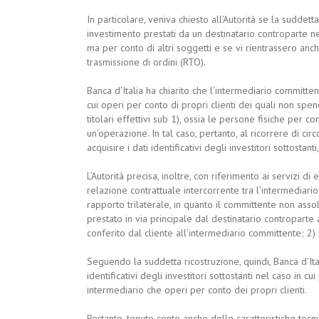
In particolare, veniva chiesto all’Autorità se la suddetta
investimento prestati da un destinatario controparte n
ma per conto di altri soggetti e se vi rientrassero anch
trasmissione di ordini (RTO).
Banca d’Italia ha chiarito che l’intermediario committe
cui operi per conto di propri clienti dei quali non spen
titolari effettivi sub 1), ossia le persone fisiche per c
un’operazione. In tal caso, pertanto, al ricorrere di cir
acquisire i dati identificativi degli investitori sottostan
L’Autorità precisa, inoltre, con riferimento ai servizi d
relazione contrattuale intercorrente tra l’intermediario
rapporto trilaterale, in quanto il committente non ass
prestato in via principale dal destinatario controparte 
conferito dal cliente all’intermediario committente; 2) i
Seguendo la suddetta ricostruzione, quindi, Banca d’Ital
identificativi degli investitori sottostanti nel caso in c
intermediario che operi per conto dei propri clienti.
Pertanto, tenuto conto anche delle caratteristiche tec