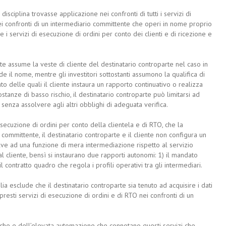
 disciplina trovasse applicazione nei confronti di tutti i servizi di
ei confronti di un intermediario committente che operi in nome proprio
e i servizi di esecuzione di ordini per conto dei clienti e di ricezione e
nte assume la veste di cliente del destinatario controparte nel caso in
de il nome, mentre gli investitori sottostanti assumono la qualifica di
onto delle quali il cliente instaura un rapporto continuativo o realizza
costanze di basso rischio, il destinatario controparte può limitarsi ad
ti, senza assolvere agli altri obblighi di adeguata verifica.
i esecuzione di ordini per conto della clientela e di RTO, che la
 committente, il destinatario controparte e il cliente non configura un
olve ad una funzione di mera intermediazione rispetto al servizio
al cliente, bensì si instaurano due rapporti autonomi: 1) il mandato
l contratto quadro che regola i profili operativi tra gli intermediari.
ia esclude che il destinatario controparte sia tenuto ad acquisire i dati
ui presti servizi di esecuzione di ordini e di RTO nei confronti di un
niche e dell’elevata automazione che connotano questi servizi che