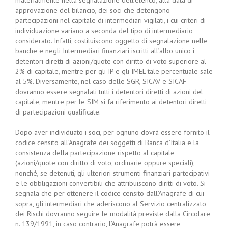
materialmente nella segnalazione dell’elenco, alla data di
approvazione del bilancio, dei soci che detengono
partecipazioni nel capitale di intermediari vigilati, i cui criteri di
individuazione variano a seconda del tipo di intermediario
considerato. Infatti, costituiscono oggetto di segnalazione nelle
banche e negli Intermediari finanziari iscritti all’albo unico i
detentori diretti di azioni/quote con diritto di voto superiore al
2% di capitale, mentre per gli IP e gli IMEL tale percentuale sale
al 5%. Diversamente, nel caso delle SGR, SICAV e SICAF
dovranno essere segnalati tutti i detentori diretti di azioni del
capitale, mentre per le SIM si fa riferimento ai detentori diretti
di partecipazioni qualificate.
Dopo aver individuato i soci, per ognuno dovrà essere fornito il
codice censito all’Anagrafe dei soggetti di Banca d’Italia e la
consistenza della partecipazione rispetto al capitale
(azioni/quote con diritto di voto, ordinarie oppure speciali),
nonché, se detenuti, gli ulteriori strumenti finanziari partecipativi
e le obbligazioni convertibili che attribuiscono diritti di voto. Si
segnala che per ottenere il codice censito dall’Anagrafe di cui
sopra, gli intermediari che aderiscono al Servizio centralizzato
dei Rischi dovranno seguire le modalità previste dalla Circolare
n. 139/1991, in caso contrario, l’Anagrafe potrà essere