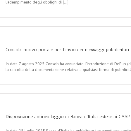
l'adempimento degli obblighi di [...]
Consob: nuovo portale per l’invio dei messaggi pubblicitari
In data 7 agosto 2025 Consob ha annunciato l’introduzione di DePub (do
la raccolta della documentazione relativa a qualsiasi forma di pubblicità c
Disposizione antiriciclaggio di Banca d’Italia estese ai CASP
In data 25 luglio 2025 Banca d’Italia ha pubblicato i seguenti provvedime