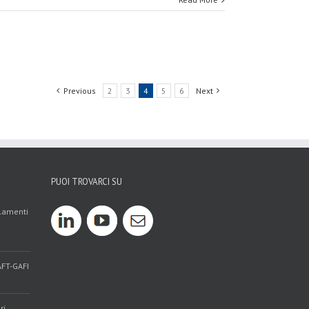
Previous
2
3
4
5
6
Next
PUOI TROVARCI SU
olamenti
AFT-GAFI
ri