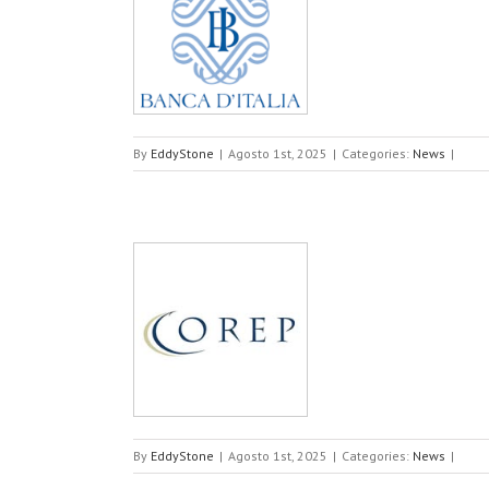
ione dei rischi
ntali
By
EddyStone
|
Agosto 1st, 2025
|
Categories:
News
|
ce Integrata 231
By
EddyStone
|
Agosto 1st, 2025
|
Categories:
News
|