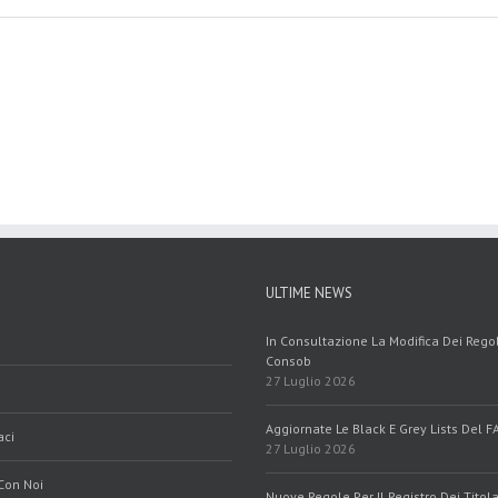
ULTIME NEWS
In Consultazione La Modifica Dei Reg
Consob
27 Luglio 2026
Aggiornate Le Black E Grey Lists Del F
aci
27 Luglio 2026
Con Noi
Nuove Regole Per Il Registro Dei Titola