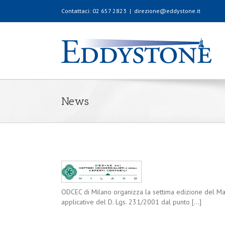
Contattaci: 02 657 2823
|
direzione@eddystone.it
News
ODCEC di Milano organizza la settima edizione del Maste
ponsabilità
applicative del D. Lgs. 231/2001 dal punto [...]
i enti