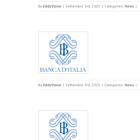
By
EddyStone
|
Settembre 3rd, 2025
|
Categories:
News
|
 Outsourcer di
ollo
By
EddyStone
|
Settembre 3rd, 2025
|
Categories:
News
|
tecnologia per
AML