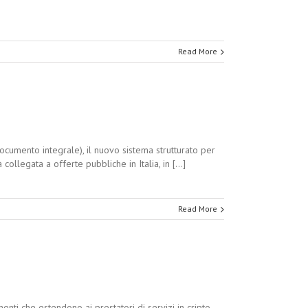
Read More
cumento integrale), il nuovo sistema strutturato per
ollegata a offerte pubbliche in Italia, in [...]
Read More
nti che estendono ai prestatori di servizi in cripto-