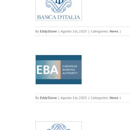
i Banca d’Italia
P
By
EddyStone
|
Agosto 1st, 2025
|
Categories:
News
|
ll’Outsourcing non
By
EddyStone
|
Agosto 1st, 2025
|
Categories:
News
|