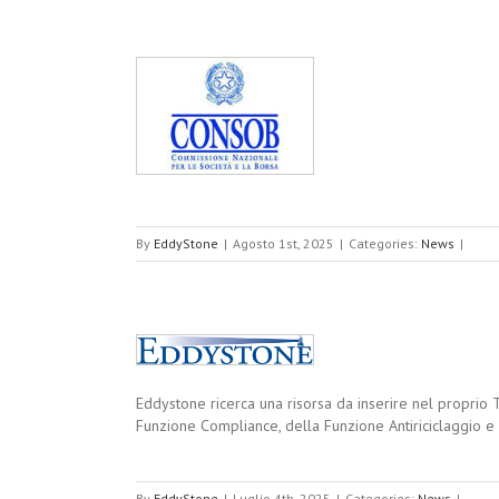
la politica degli
By
EddyStone
|
Agosto 1st, 2025
|
Categories:
News
|
Eddystone ricerca una risorsa da inserire nel proprio Te
Antiriciclaggio |
Funzione Compliance, della Funzione Antiriciclaggio e d
By
EddyStone
|
Luglio 4th, 2025
|
Categories:
News
|