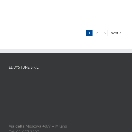
1
2
3
Next
EDDYSTONE S.R.L.
Via della Moscova 40/7 – Milano
Tel: 02 657 2823