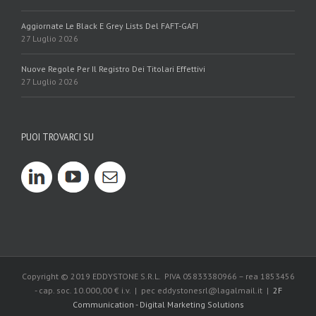
Aggiornate Le Black E Grey Lists Del FAFT-GAFI
27 Luglio 2026
Nuove Regole Per Il Registro Dei Titolari Effettivi
27 Luglio 2026
PUOI TROVARCI SU
Copyright © 2019 EDDYSTONE S.R.L. PIVA 05833380966 – rea 1853456
- cap. soc. 10.000,00 € i.v. | pec eddystonesrl@lagalmail.it |
2F
Communication - Digital Marketing Solutions