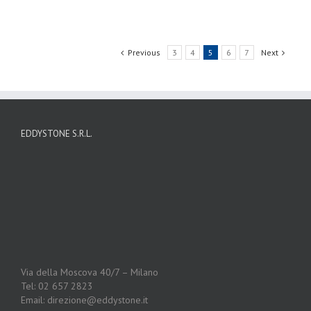
Previous
3
4
5
6
7
Next
EDDYSTONE S.R.L.
Via della Moscova 40/7 – Milano
Tel: 02 657 2823
Email: direzione@eddystone.it