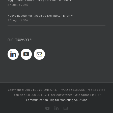
Aggiornate Le Black E Grey Lists Del FAFT-GAFI
27 Luglio 2026
Nuove Regole Per Il Registro Dei Titolari Effettivi
27 Luglio 2026
PUOI TROVARCI SU
Copyright © 2019 EDDYSTONE S.R.L. PIVA 05833380966 – rea 1853456
- cap. soc. 10.000,00 € i.v. | pec eddystonesrl@lagalmail.it |
2F
Communication - Digital Marketing Solutions