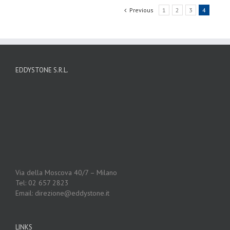
Previous
1
2
3
4
EDDYSTONE S.R.L.
Via della Moscova 40/7 – Milano
Tel: 02 657 2823
Email: direzione@eddystone.it
LINKS