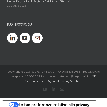
Nuove Regole Per Il Registro Dei Titolari Effettivi
27 Luglio 2026
PUOI TROVARCI SU
Copyright © 2019 EDDYSTONE S.R.L. PIVA 05833380966 – rea 1853456
- cap. soc. 10.000,00 € i.v. | pec eddystonesrl@lagalmail.it |
2F
Communication - Digital Marketing Solutions
Le tue preferenze relative alla privacy