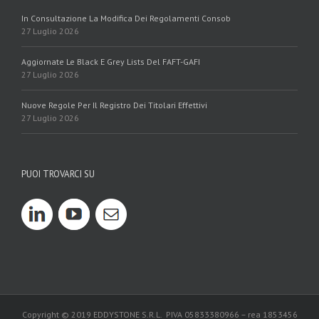
In Consultazione La Modifica Dei Regolamenti Consob
27 Luglio 2026
Aggiornate Le Black E Grey Lists Del FAFT-GAFI
27 Luglio 2026
Nuove Regole Per Il Registro Dei Titolari Effettivi
27 Luglio 2026
PUOI TROVARCI SU
Copyright © 2019 EDDYSTONE S.R.L. PIVA 05833380966 – rea 1853456