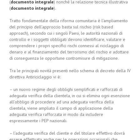
(
documento integrale
) nonché la relazione tecnica illustrativa
(
documento integrale
).
Tratto fondamentale della riforma comunitaria è l’ampliamento
del principio dell’approccio basta sul rischio (risk based
approach), secondo cui i singoli Paesi, le autorità nazionali di
controllo e i soggetti obbligati devono identificare, valutare e
comprendere i propri specifici rischi connessi al riciclaggio di
denaro e al finanziamento del terrorismo del rischio e adottare
di conseguenza le opportune contromisure di mitigazione.
Tra le principali novità presenti nello schema di decreto della IV
direttiva Antiriciclaggio vi è:
– un nuovo regime degli obblighi semplificati e rafforzati di
adeguata verifica della clientela, in cui si elimina ogni esenzione
all’obbligo di procedere ad una adeguata verifica della
clientela, viene ampliato il campo di applicazione della
adeguata verifica rafforzata in modo da includere
espressamente i PEP nazionali.
– l’adeguata verifica del cliente e del titolare effettivo dovrà
essere effettuata anche per le operazioni occasionali che