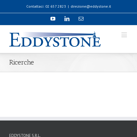
Contattaci: 02 657 2823
|
direzione@eddystone.it
Ricerche
EDDYSTONE S.R.L.