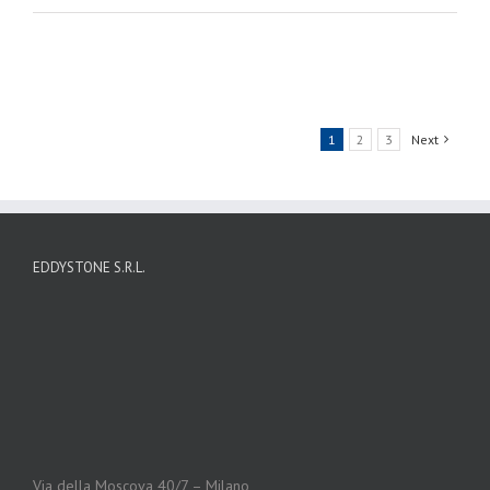
1
2
3
Next
EDDYSTONE S.R.L.
Via della Moscova 40/7 – Milano