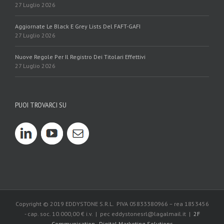
27 Luglio 2026
Aggiornate Le Black E Grey Lists Del FAFT-GAFI
27 Luglio 2026
Nuove Regole Per Il Registro Dei Titolari Effettivi
27 Luglio 2026
PUOI TROVARCI SU
Copyright © 2019 EDDYSTONE S.R.L. PIVA 05833380966 – rea 1853456
- cap. soc. 10.000,00 € i.v. | pec eddystonesrl@lagalmail.it |
2F
Communication - Digital Marketing Solutions