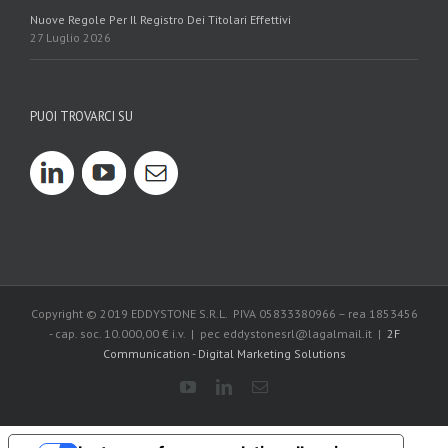
Nuove Regole Per Il Registro Dei Titolari Effettivi
27 Luglio 2026
PUOI TROVARCI SU
Copyright © 2019 EDDYSTONE S.R.L. PIVA 05833380966 – rea 1853456
- cap. soc. 10.000,00 € i.v. | pec eddystonesrl@lagalmail.it |
2F
Communication - Digital Marketing Solutions