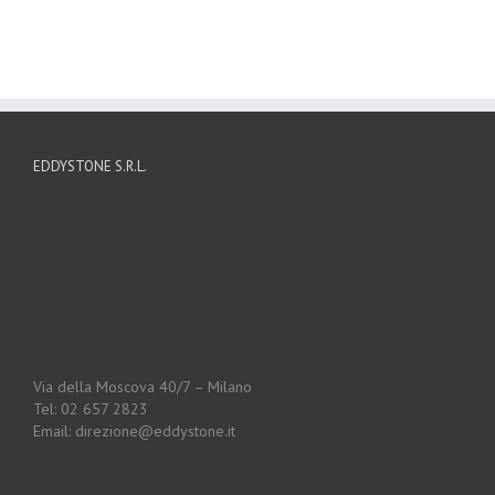
EDDYSTONE S.R.L.
Via della Moscova 40/7 – Milano
Tel: 02 657 2823
Email: direzione@eddystone.it