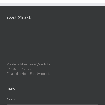
EDDYSTONE S.R.L.
Via della Moscova 40/7 – Milano
Tel: 02 657 2823
Email: direzione@eddystone.it
LINKS
Servizi