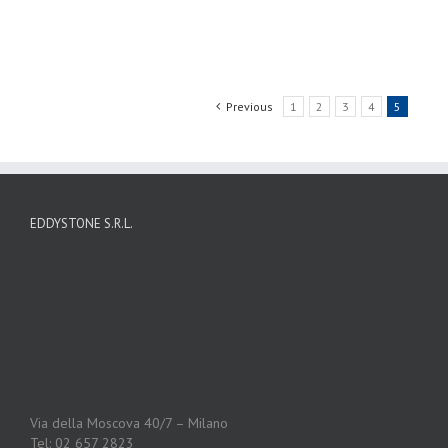
Previous
1
2
3
4
5
EDDYSTONE S.R.L.
Via della Moscova 40/7 – Milano
Tel: 02 657 2823