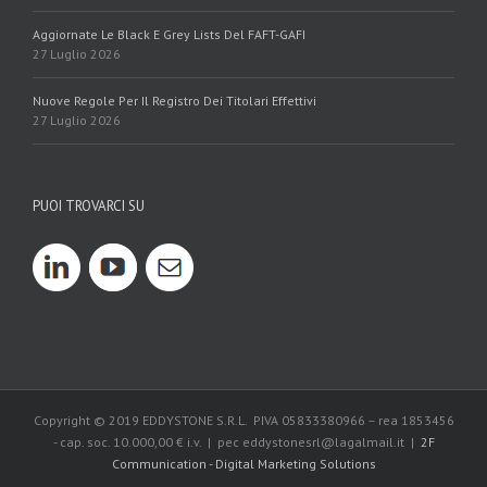
Aggiornate Le Black E Grey Lists Del FAFT-GAFI
27 Luglio 2026
Nuove Regole Per Il Registro Dei Titolari Effettivi
27 Luglio 2026
PUOI TROVARCI SU
Copyright © 2019 EDDYSTONE S.R.L. PIVA 05833380966 – rea 1853456
- cap. soc. 10.000,00 € i.v. | pec eddystonesrl@lagalmail.it |
2F
Communication - Digital Marketing Solutions